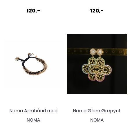
120,-
120,-
Noma Armbånd med
Noma Glam Ørepynt
små perler -
Limited edition
NOMA
NOMA
Sort,gull,klar