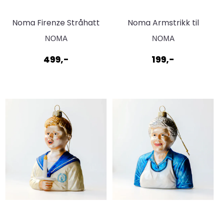
Noma Firenze Stråhatt
Noma Armstrikk til
med bånd. Natur/Hvit
skjorter og større
NOMA
NOMA
plagg. Farge Gull
499,-
199,-