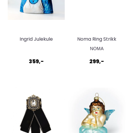
Ingrid Julekule
Noma Ring Strikk
Lenke Gullfarget
NOMA
359,-
299,-