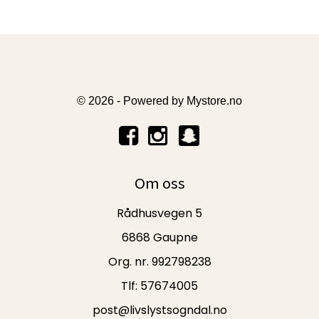
© 2026 - Powered by
Mystore.no
Om oss
Rådhusvegen 5
6868 Gaupne
Org. nr. 992798238
Tlf:
57674005
post@livslystsogndal.no