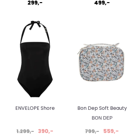
299,-
499,-
ENVELOPE Shore
Bon Dep Soft Beauty
swimsuit - Recycled
Bag mw Liberty
BON DEP
polyamide - Black
Strawberry Tree blue ...
390,-
559,-
1.299,-
799,-