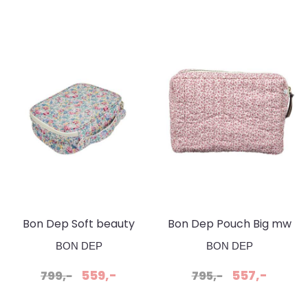
Bon Dep Soft beauty
Bon Dep Pouch Big mw
bag mw Liberty Clair
Liberty Michael
BON DEP
BON DEP
Aude Sminke og ...
559,-
557,-
799,-
795,-