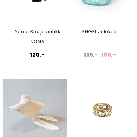
Noma Brosje antikk
ENGEL Julekule
Sort
NOMA
120,-
180,-
359,-