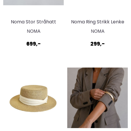
Noma Stor Stråhatt
Noma Ring Strikk Lenke
med båndHvit
Gullfarget
NOMA
NOMA
699,-
299,-