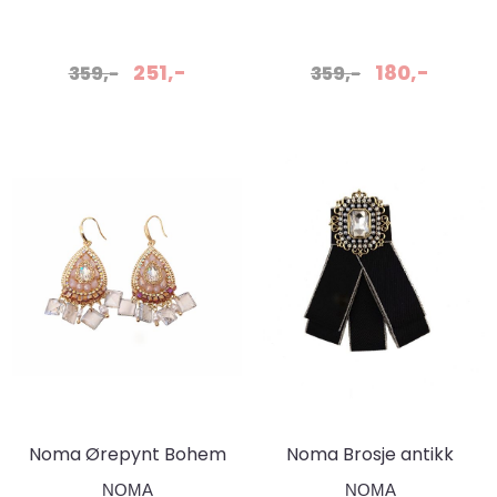
251,-
180,-
359,-
359,-
Noma Ørepynt Bohem
Noma Brosje antikk
Rosa/gråblå/gull
Sort
NOMA
NOMA