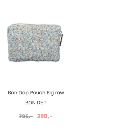
Bon Dep Pouch Big mw
Liberty Katie and Millie
BON DEP
398,-
795,-