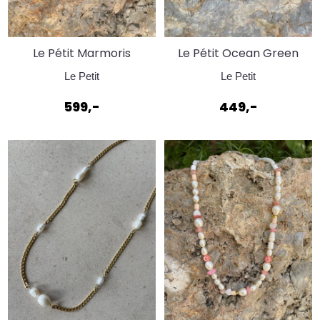
Le Pétit Marmoris
Le Pétit Ocean Green
Necklace Nude
Øredobber
Le Petit
Le Petit
599,-
449,-