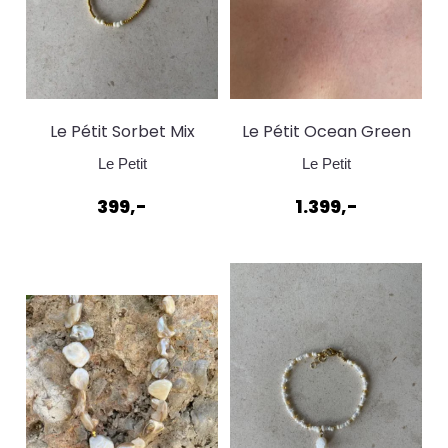
Le Pétit Sorbet Mix
Le Pétit Ocean Green
Bracelet Krem
Smily Necklace
Le Petit
Le Petit
399,-
1.399,-