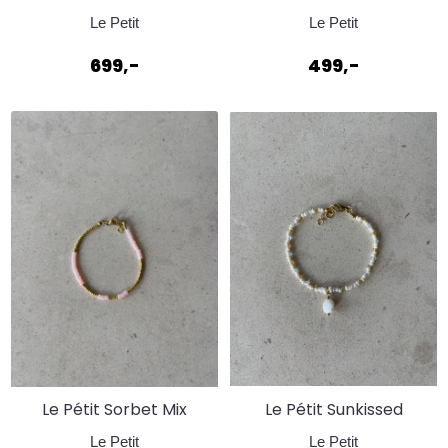
Armbånd
Lilac
Le Petit
Le Petit
699,-
499,-
Le Pétit Sorbet Mix
Le Pétit Sunkissed
Bracelet Rosa
Bracelet
Le Petit
Le Petit