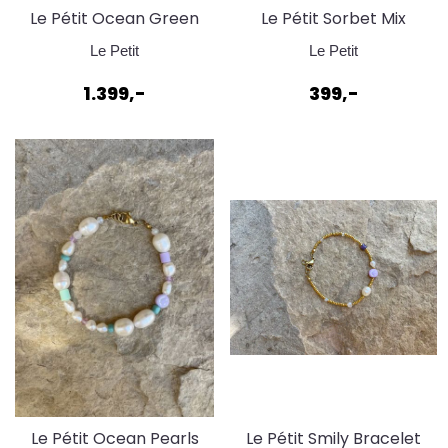
Le Pétit Ocean Green
Le Pétit Sorbet Mix
Smily Necklace
Bracelet Krem
Le Petit
Le Petit
1.399,-
399,-
Le Pétit Ocean Pearls
Le Pétit Smily Bracelet