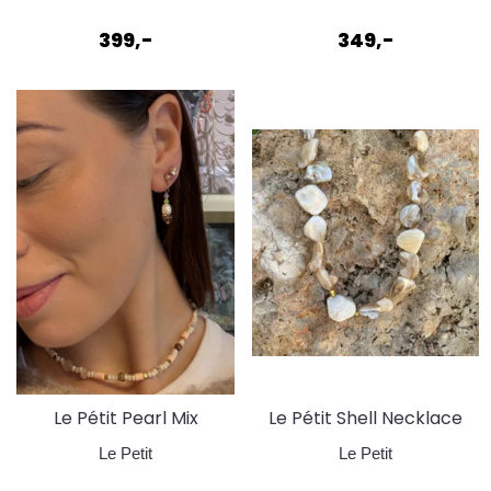
399,-
349,-
Le Pétit Pearl Mix
Le Pétit Shell Necklace
øredobber
Le Petit
Le Petit