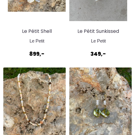
Le Pétit Shell
Le Pétit Sunkissed
Necklace
Bracelet
Le Petit
Le Petit
899,-
349,-