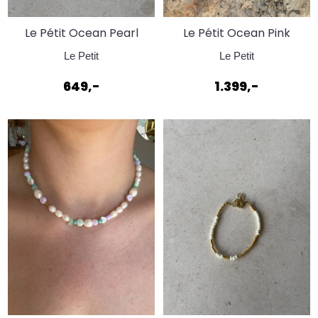
Le Pétit Ocean Pearl
Le Pétit Ocean Pink
Chain
Smily Necklace
Le Petit
Le Petit
649,-
1.399,-