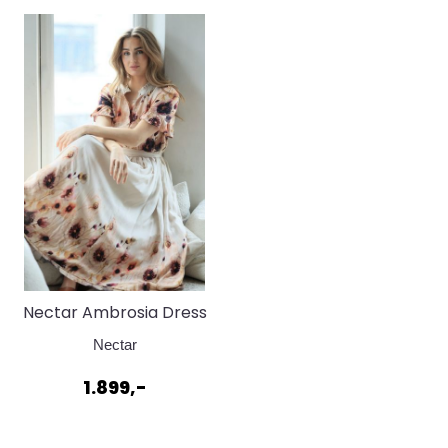
Nectar Ambrosia Dress
bleeding petals
Nectar
1.899,-