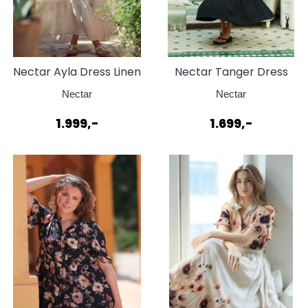
Nectar Ayla Dress Linen
Nectar Tanger Dress
Dusk
Black
Nectar
Nectar
1.999,-
1.699,-