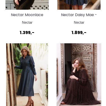
Nectar Moonlace
Nectar Daisy Mae -
Blouse - Vanilla Mist
Dark Denim
Nectar
Nectar
1.399,-
1.899,-