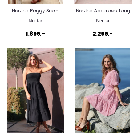
Nectar Peggy Sue -
Nectar Ambrosia Long
Dark Denim
Bean & Berry
Nectar
Nectar
1.899,-
2.299,-