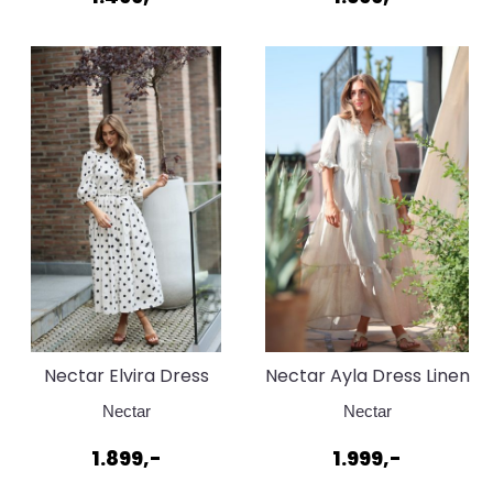
Nectar Elvira Dress
Nectar Ayla Dress Linen
Dots
Dusk
Nectar
Nectar
1.899,-
1.999,-