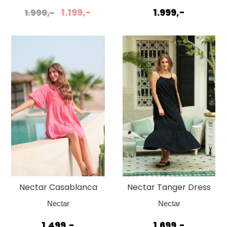
1.199,-
1.999,-
1.999,-
Nectar Casablanca
Nectar Tanger Dress
Short Pink Flamingo
Black
Nectar
Nectar
1.499,-
1.699,-