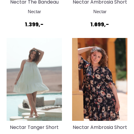
Nectar The Bandeau
Nectar Ambrosia Short
Dress Black
Red Check
Nectar
Nectar
1.399,-
1.699,-
Nectar Tanger Short
Nectar Ambrosia Short