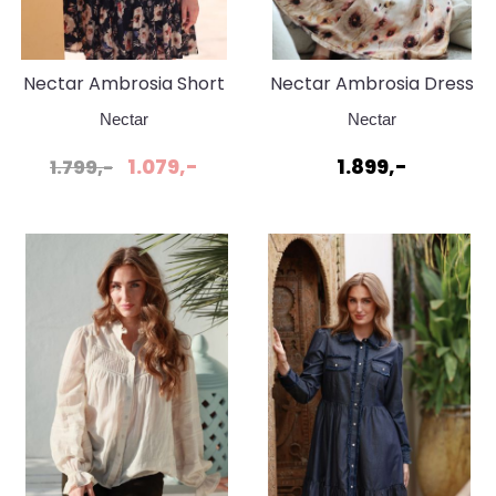
Nectar Ambrosia Short
Nectar Ambrosia Dress
Dark Botanica
bleeding petals
Nectar
Nectar
1.079,-
1.899,-
1.799,-