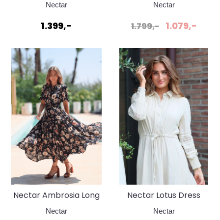
Dress White Swan
Dark Botanica
Nectar
Nectar
1.399,-
1.079,-
1.799,-
Nectar Ambrosia Long
Nectar Lotus Dress
Dark Botanica
White Swan
Nectar
Nectar