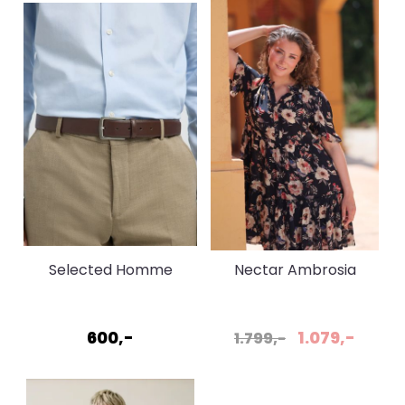
Selected Homme
Nectar Ambrosia
Aksel Skinnbelte Brun
Short Dark Botanica
600,-
1.079,-
1.799,-