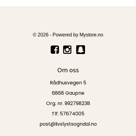
© 2026 - Powered by
Mystore.no
Om oss
Rådhusvegen 5
6868 Gaupne
Org. nr. 992798238
Tlf:
57674005
post@livslystsogndal.no