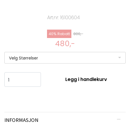
Art.nr:
16100604
40% Rabatt
800,-
480,-
Velg Størrelser
Legg i handlekurv
INFORMASJON