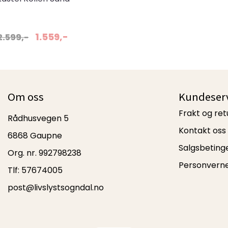
1.559,-
2.599,-
Om oss
Kundeser
Frakt og ret
Rådhusvegen 5
Kontakt oss
6868 Gaupne
Salgsbeting
Org. nr. 992798238
Personvern
Tlf:
57674005
post@livslystsogndal.no