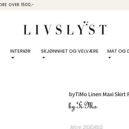
RDRE OVER 1500,-
INTERIØR
SKJØNNHET OG VELVÆRE
MAT OG D
byTiMo Linen Maxi Skirt
Art.nr:
2630450