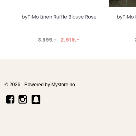
byTiMo Linen Ruffle Blouse Rose
byTiMo 
Amore
2.519,-
3.599,-
© 2026 - Powered by
Mystore.no