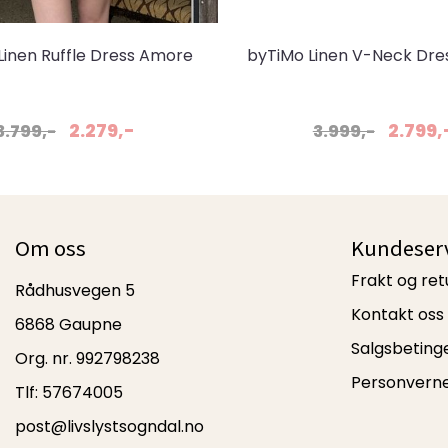
Linen Ruffle Dress Amore
byTiMo Linen V-Neck Dr
2.279,-
2.799,
3.799,-
3.999,-
Om oss
Kundeser
Frakt og ret
Rådhusvegen 5
Kontakt oss
6868 Gaupne
Salgsbeting
Org. nr. 992798238
Personvern
Tlf:
57674005
post@livslystsogndal.no