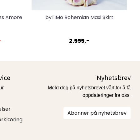
ess Amore
byTiMo Bohemian Maxi Skirt
Daylight
-
2.999,-
vice
Nyhetsbrev
ur
Meld deg på nyhetsbrevet vårt for å få
oppdateringer fra oss.
elser
Abonner på nyhetsbrev
erklæring